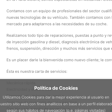
Contamos con un equipo de profesionales del sector cualifi
nuevas tecnologías de su vehículo. También contamos con
mercado para adaptarnos a las necesidades de su coche.
Realizamos todo tipo de reparaciones, puestas a punto y rev
de inyección gasolina y diesel, diagnosis electrónica de ve
frenos, suspensión, dirección y muchos más servicios que e
Es un placer darle la bienvenida como nuevo cliente; le co
Ésta es nuestra carta de servicios:
Mecánica rápida.
Política de Cookies
Electricidad y electrónica.
Diagnosis electrónica de averías.
Utilizamos Cookies para dar la mejor experiencia al usuario en
Sistemas de inyección diesel y gasolina.
uestro sitio web con fines analíticos en base a un perfil elabora
Cambio y reparación de neumáticos.
según sus hábitos de navegación (p.e. páginas visitadas)