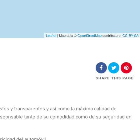
Leaflet
| Map data ©
OpenStreetMap
contributors,
CC-BY-SA
SHARE
THIS PAGE
justos y transparentes y así como la máxima calidad de
esponsable tanto de su comodidad como de su seguridad en
ricidad del automóvil.