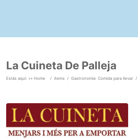
La Cuineta De Palleja
Estás aquí: »
» Home
/
Items
/
Gastronomía
Comida para llevar
/