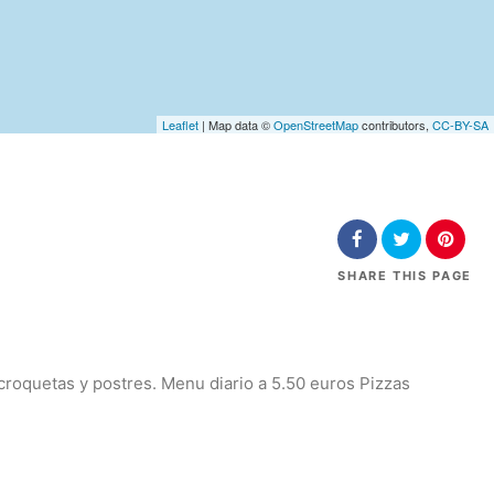
Leaflet
| Map data ©
OpenStreetMap
contributors,
CC-BY-SA
SHARE
THIS PAGE
croquetas y postres. Menu diario a 5.50 euros Pizzas