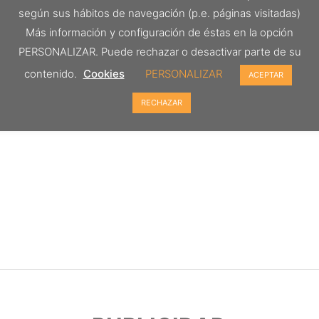
según sus hábitos de navegación (p.e. páginas visitadas)
Más información y configuración de éstas en la opción
PERSONALIZAR. Puede rechazar o desactivar parte de su
contenido.
Cookies
PERSONALIZAR
ACEPTAR
RECHAZAR