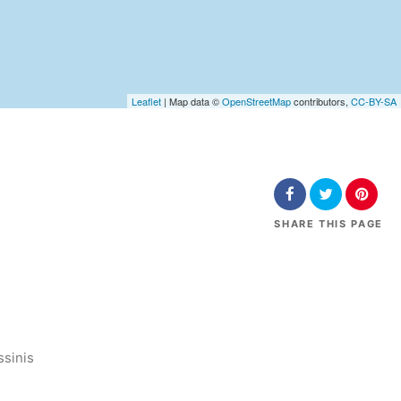
Leaflet
| Map data ©
OpenStreetMap
contributors,
CC-BY-SA
SHARE
THIS PAGE
ssinis