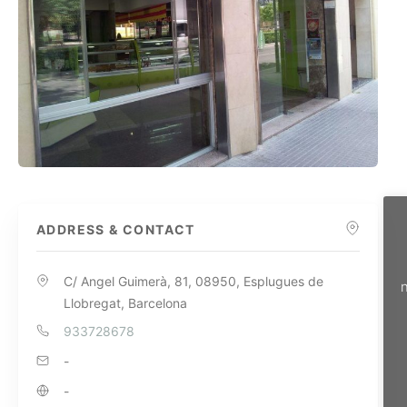
ADDRESS & CONTACT
C/ Angel Guimerà, 81, 08950, Esplugues de
n
Llobregat, Barcelona
933728678
-
-