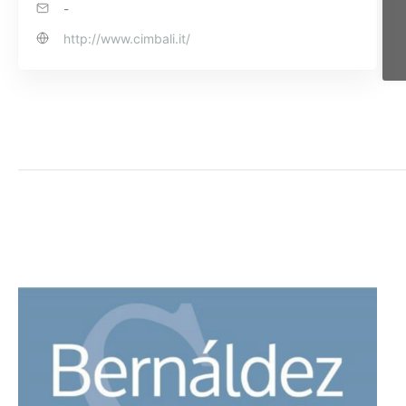
-
http://www.cimbali.it/