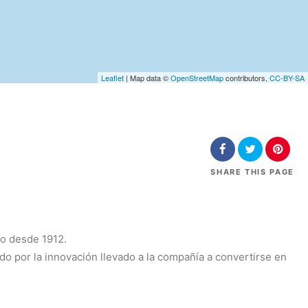
Leaflet
| Map data ©
OpenStreetMap
contributors,
CC-BY-SA
SHARE
THIS PAGE
o desde 1912.
ido por la innovación llevado a la compañía a convertirse en