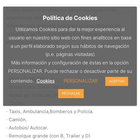
Todos nuestros profesores tienen las titulaciones
Política de Cookies
académicas requeridas legalmente.
Además, han realizado todos los cursos oficiales de
Utilizamos Cookies para dar la mejor experiencia al
reciclaje y perfeccionamiento y les ampara una larga
usuario en nuestro sitio web con fines analíticos en base
experiencia profesional.
a un perfil elaborado según sus hábitos de navegación
(p.e. páginas visitadas)
Más información y configuración de éstas en la opción
· Licencia de Ciclomotor.
PERSONALIZAR. Puede rechazar o desactivar parte de su
· Motos hasta 125 C.C.
contenido.
Cookies
PERSONALIZAR
ACEPTAR
· Motos hasta 35KW (48 C.V.)
RECHAZAR
· Motos sin límite de cilindrada.
· Coche.
· Taxis, Ambulancia,Bomberos y Policía.
· Camión.
· Autobús/ Autocar.
· Remolque grande (con B, Trailer y D)