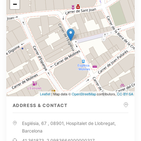
−
Leaflet
| Map data ©
OpenStreetMap
contributors,
CC-BY-SA
ADDRESS & CONTACT
Església, 67 , 08901, Hospitalet de Llobregat,
Barcelona
41.361873, 2.0983664000000317