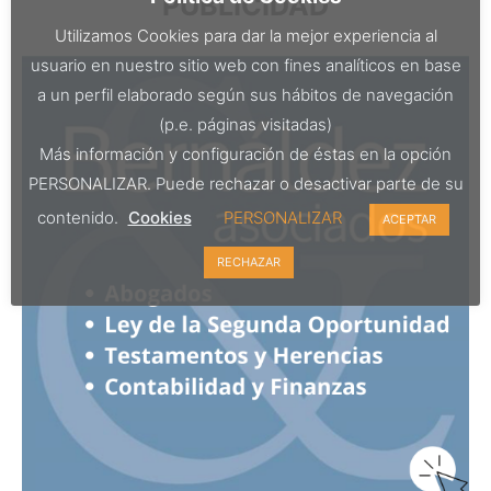
PUBLICIDAD
Utilizamos Cookies para dar la mejor experiencia al
usuario en nuestro sitio web con fines analíticos en base
a un perfil elaborado según sus hábitos de navegación
(p.e. páginas visitadas)
Más información y configuración de éstas en la opción
PERSONALIZAR. Puede rechazar o desactivar parte de su
contenido.
Cookies
PERSONALIZAR
ACEPTAR
RECHAZAR