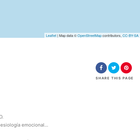
Leaflet
| Map data ©
OpenStreetMap
contributors,
CC-BY-SA
SHARE
THIS PAGE
O.
inesiología emocional…