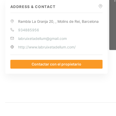
n
ADDRESS & CONTACT
Rambla La Granja 20, , Molins de Rei, Barcelona
934885956
labruixetadellum@gmail.com
http://www.labruixetadellum.com/
Contactar con el propietario