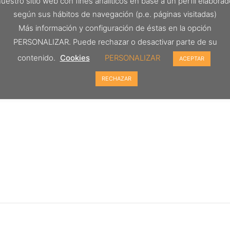
uestro sitio web con fines analíticos en base a un perfil elabora
según sus hábitos de navegación (p.e. páginas visitadas)
Más información y configuración de éstas en la opción
PERSONALIZAR. Puede rechazar o desactivar parte de su
contenido.
Cookies
PERSONALIZAR
ACEPTAR
RECHAZAR