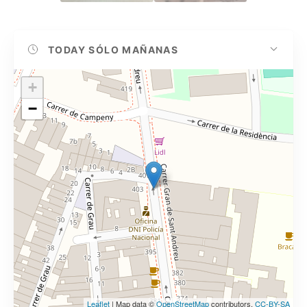
TODAY
SÓLO MAÑANAS
+
−
Leaflet
| Map data ©
OpenStreetMap
contributors,
CC-BY-SA