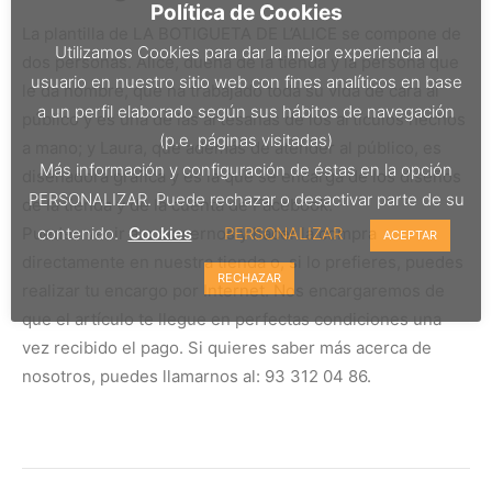
Política de Cookies
La plantilla de LA BOTIGUETA DE L’ALICE se compone de
Utilizamos Cookies para dar la mejor experiencia al
dos personas. Alice, dueña de la tienda y la persona que
usuario en nuestro sitio web con fines analíticos en base
le da nombre, que ha trabajado toda su vida de cara al
a un perfil elaborado según sus hábitos de navegación
público y es una de las artesanas de los artículos hechos
(p.e. páginas visitadas)
a mano; y Laura, que además de atender al público, es
Más información y configuración de éstas en la opción
diseñadora gráfica y es la que se encarga de los diseños
PERSONALIZAR. Puede rechazar o desactivar parte de su
de la tienda y de la cuenta de Facebook.
Puedes venir a conocernos y hacer la compra
contenido.
Cookies
PERSONALIZAR
ACEPTAR
directamente en nuestra tienda o, si lo prefieres, puedes
RECHAZAR
realizar tu encargo por Internet. Nos encargaremos de
que el artículo te llegue en perfectas condiciones una
vez recibido el pago. Si quieres saber más acerca de
nosotros, puedes llamarnos al: 93 312 04 86.