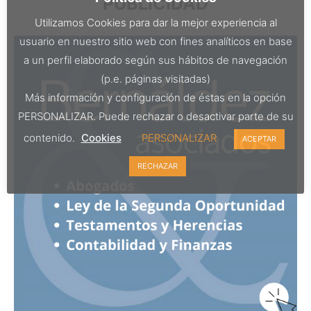
PUBLICIDAD
Utilizamos Cookies para dar la mejor experiencia al
usuario en nuestro sitio web con fines analíticos en base
a un perfil elaborado según sus hábitos de navegación
(p.e. páginas visitadas)
Más información y configuración de éstas en la opción
PERSONALIZAR. Puede rechazar o desactivar parte de su
contenido.
Cookies
PERSONALIZAR
ACEPTAR
RECHAZAR