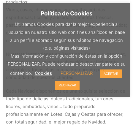
productos:
Vinos, cavas, champagnes, vermouths; bebidas
Política de Cookies
espirituosas; licores y anisados; alimentos frescos,
Utilizamos Cookies para dar la mejor experiencia al
pasteles, dulces, golosinas; aceites, vinagres, encurtidos;
usuario en nuestro sitio web con fines analíticos en base
conservas; congelados; charcutería; lácteos; y también
a un perfil elaborado según sus hábitos de navegación
complementos de hostelería, limpieza, higiene y textil.
(p.e. páginas visitadas)
Nuestras instalaciones en Barcelona, Reus y L’Hospitalet,
Más información y configuración de éstas en la opción
se hallan en una excelente ubicación, muy fácilmente
PERSONALIZAR. Puede rechazar o desactivar parte de su
accesible, y todas ellas con parking propio para
contenido.
Cookies
PERSONALIZAR
ACEPTAR
comodidad de nuestros clientes.
RECHAZAR
Cada Navidad disponemos de una exquisita selección de
todo tipo de delicias: dulces tradicionales, turrones,
licores, embutidos, vinos… todo preparado
profesionalmente en Lotes, Cajas y Cestas para ofrecer,
con total seguridad, el mejor regalo de Navidad.