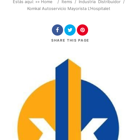
Estás aquí: »
» Home
/
Items
/
Industria
Distribuidor
/
Komkal Autoservicio Mayorista L’Hospitalet
SHARE
THIS PAGE