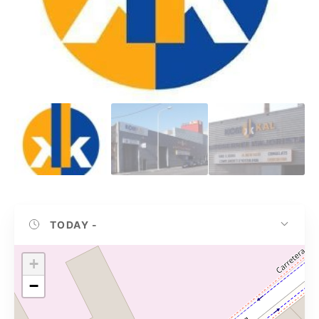
TODAY
-
+
−