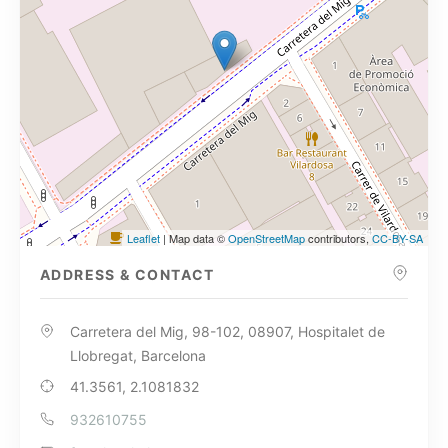
Leaflet
| Map data ©
OpenStreetMap
contributors,
CC-BY-SA
ADDRESS & CONTACT
Carretera del Mig, 98-102, 08907, Hospitalet de
Llobregat, Barcelona
41.3561, 2.1081832
932610755