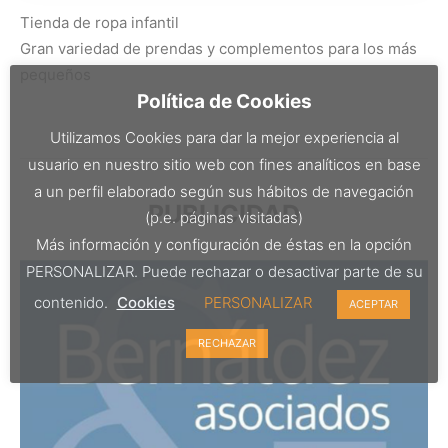
Tienda de ropa infantil
Gran variedad de prendas y complementos para los más
pequeños
Política de Cookies
Utilizamos Cookies para dar la mejor experiencia al
usuario en nuestro sitio web con fines analíticos en base
a un perfil elaborado según sus hábitos de navegación
PUBLICIDAD
(p.e. páginas visitadas)
Más información y configuración de éstas en la opción
PERSONALIZAR. Puede rechazar o desactivar parte de su
contenido.
Cookies
PERSONALIZAR
ACEPTAR
RECHAZAR