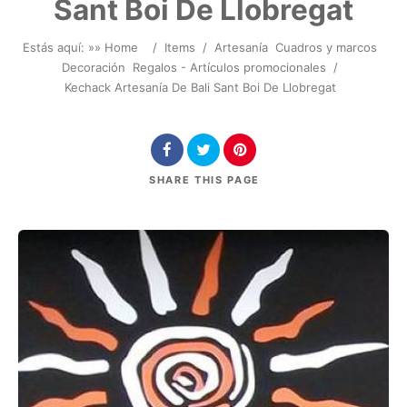
Sant Boi De Llobregat
Estás aquí: »
» Home
/
Items
/
Artesanía
Cuadros y marcos
Decoración
Regalos - Artículos promocionales
/
Kechack Artesanía De Bali Sant Boi De Llobregat
SHARE
THIS PAGE