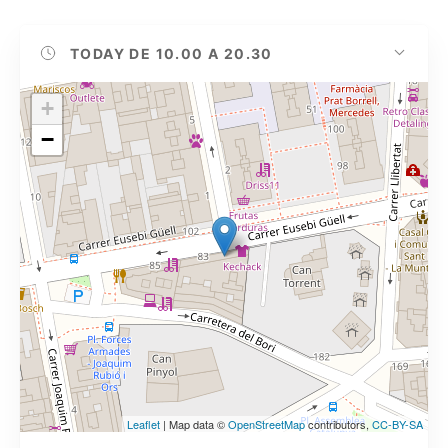
TODAY
DE 10.00 A 20.30
+
−
Leaflet
| Map data ©
OpenStreetMap
contributors,
CC-BY-SA