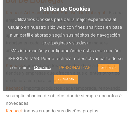
Boi De Llobregat
Política de Cookies
Kechack Artesanía De Bali Sant Boi De Llobregat
. Es una
Utilizamos Cookies para dar la mejor experiencia al
empresa que se dedica a la importación de productos
usuario en nuestro sitio web con fines analíticos en base
artesanales elaborados en Bali. Estos productos nos
a un perfil elaborado según sus hábitos de navegación
aportan la cultura y las costumbres de un pueblo que
(p.e. páginas visitadas)
trabajan en cada una de las piezas de una manera
artesanal y cuidadas al detalle, elaboradas a mano una a
Más información y configuración de éstas en la opción
una.
PERSONALIZAR. Puede rechazar o desactivar parte de su
Kechack
suministra estos productos de la artesanía a
contenido.
Cookies
PERSONALIZAR
ACEPTAR
tiendas y empresas que ofrecen a sus clientes otro tipo
RECHAZAR
de decoración para su hogar.
Kechack
importa productos cada temporada, renovando
su amplio abanico de objetos donde siempre encontrarás
novedades.
Kechack
innova creando sus diseños propios.