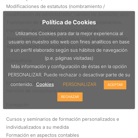
Modificaciones de estatutos (nombramiento /
modificación de administrador, cambio de domicilio, etc).
Política de Cookies
Tramitación de escrituras, sucesiones y testamentos.
Inscripción en el registro correspondiente.
Utilizamos Cookies para dar la mejor experiencia al
Asesoramiento y defensa jurídica ante la administración.
usuario en nuestro sitio web con fines analíticos en base
Asesoramiento continuado para su empresa.
a un perfil elaborado según sus hábitos de navegación
(p.e. páginas visitadas)
Consultoría
Más información y configuración de éstas en la opción
PERSONALIZAR. Puede rechazar o desactivar parte de su
Consultas on line y por correo electrónico
Estudios de viabilidad
contenido.
Cookies
PERSONALIZAR
ACEPTAR
Servicio de consultoría integral.
RECHAZAR
Formación
Cursos y seminarios de formación personalizados e
individualizados a su medida
Formación en aspectos contables