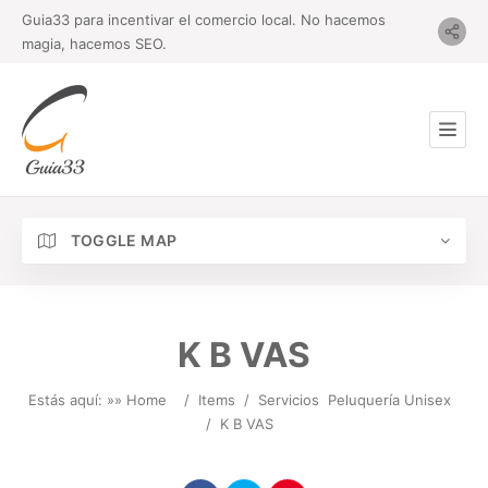
Guia33 para incentivar el comercio local. No hacemos
magia, hacemos SEO.
TOGGLE MAP
K B VAS
Estás aquí: »
» Home
/
Items
/
Servicios
Peluquería Unisex
/
K B VAS