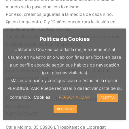
mundo se lo pasa pipa con lo mismo.
Por eso, creamos juguetes a la medida de cada niño.
Quien tenga entre 0 y 12 años encontrará la ilusión en
más de una de nuestras marcas.
Todas ellas, ofrecen las máximas garantías de seguridad
Política de Cookies
y calidad a precios muy competitivos.
Utilizamos Cookies para dar la mejor experiencia al
usuario en nuestro sitio web con fines analíticos en base
Tiendas Juguettos en L´Hospitalet de Llobregat
a un perfil elaborado según sus hábitos de navegación
Centro Comercial Gran Vía 2 08908 L´Hospitalet de
(p.e. páginas visitadas)
Llobregat (Barcelona)
Más información y configuración de éstas en la opción
Telf 932600645
PERSONALIZAR. Puede rechazar o desactivar parte de su
contenido.
Cookies
PERSONALIZAR
ACEPTAR
Plaza Eivissa, 7 08901 L´Hospitalet de Llobregat
(Barcelona)
RECHAZAR
Telf 934374827
Calle Molino, 85 08906 L´Hospitalet de Llobregat