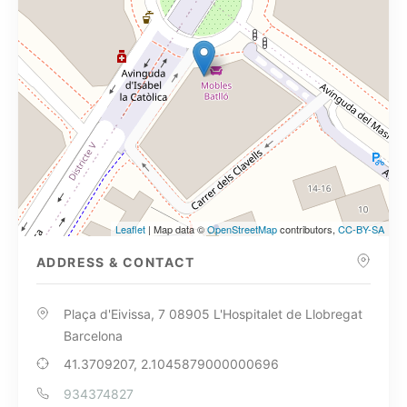
Leaflet
| Map data ©
OpenStreetMap
contributors,
CC-BY-SA
ADDRESS & CONTACT
Plaça d'Eivissa, 7 08905 L'Hospitalet de Llobregat
Barcelona
41.3709207, 2.1045879000000696
934374827