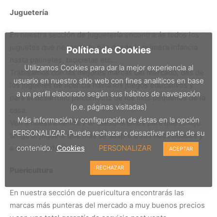
Juguetería
En nuestra sección de juguetería encontrarás todos los
juguetes que necesite tu hijo desde la primera infancia
Política de Cookies
hasta patinetes, bicicletas etc…
Utilizamos Cookies para dar la mejor experiencia al
Trabajamos con las mejores marcas del mercado, des de
usuario en nuestro sitio web con fines analíticos en base
los juguetes de licencia hasta los juegos educativos y
a un perfil elaborado según sus hábitos de navegación
para el desarrollo psicomotriz de los más pequeños de la
(p.e. páginas visitadas)
casa.
Más información y configuración de éstas en la opción
Ven a nuestra tienda y te asesoraremos para que tu hijo
PERSONALIZAR. Puede rechazar o desactivar parte de su
tenga el juguete que más se adapte a sus necesidades y
contenido.
Cookies
PERSONALIZAR
a su edad y desarrollo.
ACEPTAR
RECHAZAR
Puericultura
En nuestra sección de puericultura encontrarás las
marcas más punteras del mercado a muy buenos precios