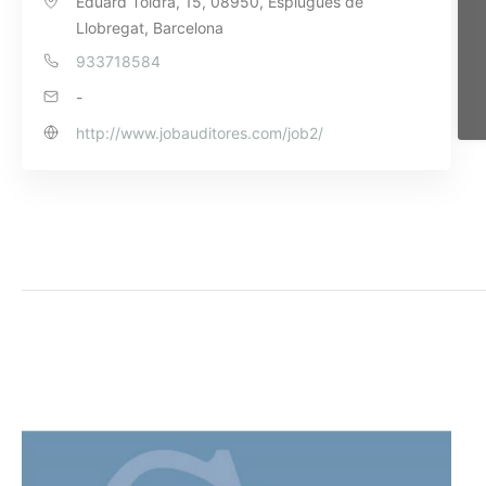
Eduard Toldrà, 15, 08950, Esplugues de
Llobregat, Barcelona
933718584
-
http://www.jobauditores.com/job2/