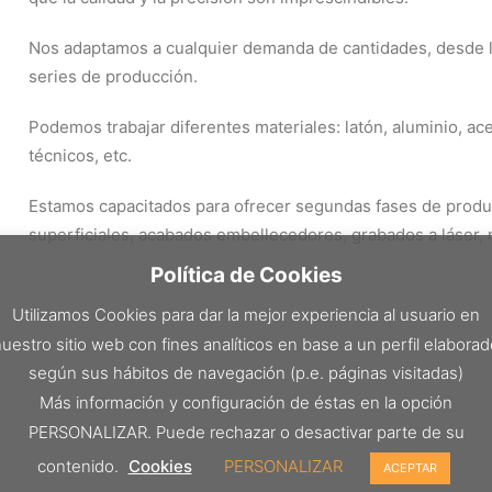
Nos adaptamos a cualquier demanda de cantidades, desde lo
series de producción.
Podemos trabajar diferentes materiales: latón, aluminio, ace
técnicos, etc.
Estamos capacitados para ofrecer segundas fases de produ
superficiales, acabados embellecedores, grabados a láser, 
Política de Cookies
Utilizamos Cookies para dar la mejor experiencia al usuario en
uestro sitio web con fines analíticos en base a un perfil elabora
según sus hábitos de navegación (p.e. páginas visitadas)
Más información y configuración de éstas en la opción
PERSONALIZAR. Puede rechazar o desactivar parte de su
contenido.
Cookies
PERSONALIZAR
ACEPTAR