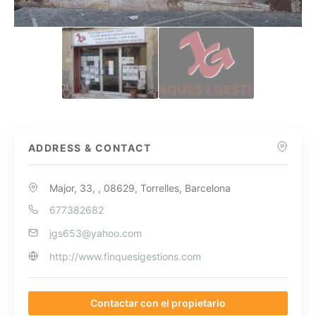
ADDRESS & CONTACT
Major, 33, , 08629, Torrelles, Barcelona
677382682
jgs653@yahoo.com
http://www.finquesigestions.com
Contactar con el propietario