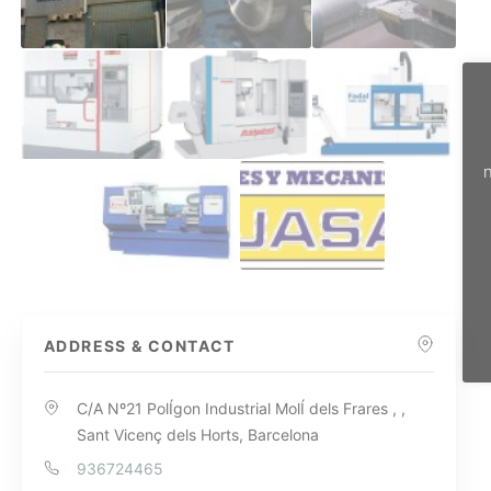
n
ADDRESS & CONTACT
C/A Nº21 PolÍgon Industrial MolÍ dels Frares , ,
Sant Vicenç dels Horts, Barcelona
936724465