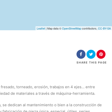
Leaflet
| Map data ©
OpenStreetMap
contributors,
CC-BY-SA
SHARE
THIS PAGE
fresado, torneado, erosión, trabajos en 4 ejes… entre
iedad de materiales a través de máquina-herramienta.
, se dedican al mantenimiento o bien a la construcción de
 fabricación de pieza única, especial, útiles, series