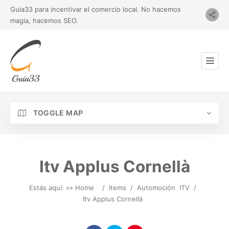
Guia33 para incentivar el comercio local. No hacemos
magia, hacemos SEO.
TOGGLE MAP
Itv Applus Cornellà
Estás aquí: »
» Home
/
Items
/
Automoción
ITV
/
Itv Applus Cornellà