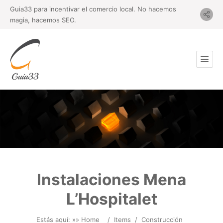
Guia33 para incentivar el comercio local. No hacemos
magia, hacemos SEO.
Instalaciones Mena
L’Hospitalet
Estás aquí: »
» Home
/
Items
/
Construcción