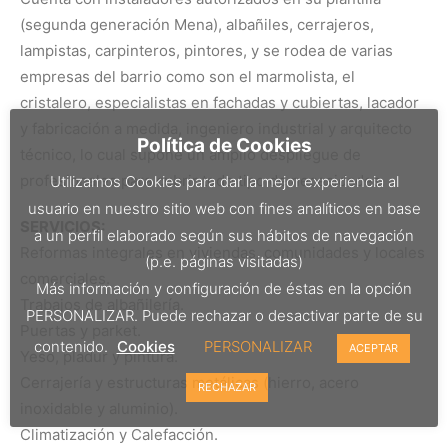
(segunda generación Mena), albañiles, cerrajeros,
lampistas, carpinteros, pintores, y se rodea de varias
empresas del barrio como son el marmolista, el
cristalero, especialistas en fachadas y cubiertas, lacador
y fabricación a medida, ingeniero industrial y arquitecto
Política de Cookies
técnico, lo cual supone un amplio despliegue de
profesionales para cubrir todo tipo de necesidades.
Utilizamos Cookies para dar la mejor experiencia al
usuario en nuestro sitio web con fines analíticos en base
SERVICIOS:
a un perfil elaborado según sus hábitos de navegación
Reformas integrales en viviendas, comunidades y locales
(p.e. páginas visitadas)
comerciales.
Más información y configuración de éstas en la opción
Trabajos de albañilería.
PERSONALIZAR. Puede rechazar o desactivar parte de su
Puertas y parket.
contenido.
Cookies
PERSONALIZAR
ACEPTAR
Yeso, pladur y pintura.
Cerrajería y estructuras metálicas (hierro, acero
RECHAZAR
inoxidable y aluminio).
Climatización y Calefacción.