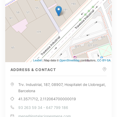
Leaflet
| Map data ©
OpenStreetMap
contributors,
CC-BY-SA
ADDRESS & CONTACT
Trv. Industrial, 187, 08907, Hospitalet de Llobregat,
Barcelona
41.3571712, 2.112064700000019
93 263 59 34 - 647 799 186
mena@instalacionesmena.com