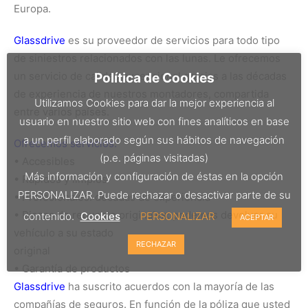
Europa.
Glassdrive
es su proveedor de servicios para todo tipo
de siniestros relacionados con las lunas. Le ofrecemos
un servicio de calidad excepcional gracias a las décadas
Política de Cookies
de experiencia de nuestros montadores, compartida
Utilizamos Cookies para dar la mejor experiencia al
entre varios países.
usuario en nuestro sitio web con fines analíticos en base
a un perfil elaborado según sus hábitos de navegación
Ofrecemos servicios:
(p.e. páginas visitadas)
• Accesibles
Más información y configuración de éstas en la opción
• Rápidos y limpios
PERSONALIZAR. Puede rechazar o desactivar parte de su
• Profesionales: décadas de experiencia
• Piezas de repuesto originales: podemos devolver su
contenido.
Cookies
PERSONALIZAR
ACEPTAR
vehículo a su estado
RECHAZAR
original
• Garantía de productos
Glassdrive
ha suscrito acuerdos con la mayoría de las
compañías de seguros. En función de la póliza que usted