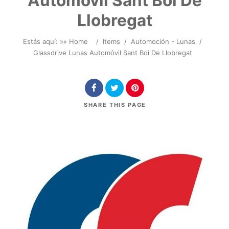
Automóvil Sant Boi De
Llobregat
Estás aquí: »
» Home
/
Items
/
Automoción - Lunas
/
Glassdrive Lunas Automóvil Sant Boi De Llobregat
SHARE
THIS PAGE