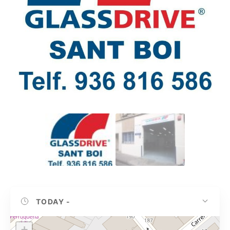
TODAY
-
+