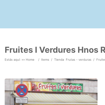
Fruites I Verdures Hnos 
Estás aquí: »
» Home
/
Items
/
Tienda
Frutas - verduras
/
Fruit