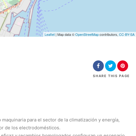
Leaflet
| Map data ©
OpenStreetMap
contributors,
CC-BY-SA
SHARE
THIS PAGE
maquinaria para el sector de la climatización y energía,
tor de los electrodomésticos.
a eficaz y recambios homologados configuran un escenario