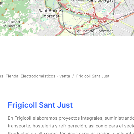
es
Tienda
Electrodomésticos - venta
/
Frigicoll Sant Just
Frigicoll Sant Just
En Frigicoll elaboramos proyectos integrales, suministrando 
transporte, hostelería y refrigeración, así como para el sec
Productos de alta gama, técnicos especializados, postvent