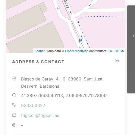
n
Leaflet
| Map data ©
OpenStreetMap
contributors,
CC-BY-SA
ADDRESS & CONTACT
Blasco de Garay, 4 - 6, 08960, Sant Just
Desvern, Barcelona
41.38077643040113, 2.060997071278962
934803322
frigicoll@frigicoll.es
-