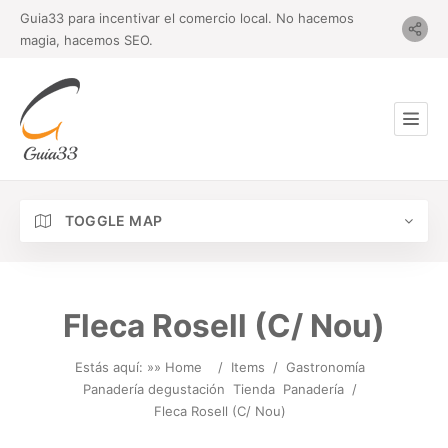
Guia33 para incentivar el comercio local. No hacemos
magia, hacemos SEO.
TOGGLE MAP
Fleca Rosell (C/ Nou)
Estás aquí: »
» Home
/
Items
/
Gastronomía
Panadería degustación
Tienda
Panadería
/
Fleca Rosell (C/ Nou)