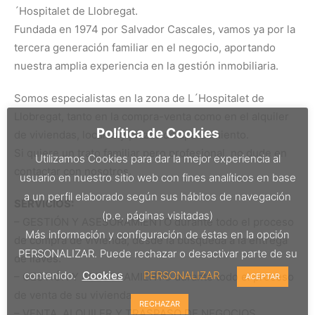
´Hospitalet de Llobregat.
Fundada en 1974 por Salvador Cascales, vamos ya por la
tercera generación familiar en el negocio, aportando
nuestra amplia experiencia en la gestión inmobiliaria.
Somos especialistas en la zona de L´Hospitalet de
Llobregat, tanto en la compra-venta como en el alquiler
Política de Cookies
de viviendas, locales y plazas de aparcamiento.
Si quiere un trato familiar pero profesional, no dude en
Utilizamos Cookies para dar la mejor experiencia al
contactar con nosotros.
usuario en nuestro sitio web con fines analíticos en base
a un perfil elaborado según sus hábitos de navegación
SERVICIOS:
(p.e. páginas visitadas)
– GESTIÓN Y ASESORAMIENTO durante todo el proceso
Más información y configuración de éstas en la opción
de compra de vivienda, desde la búsqueda a la entrega
PERSONALIZAR. Puede rechazar o desactivar parte de su
de llaves.
contenido.
Cookies
PERSONALIZAR
– GESTIÓN Y ASESORAMIENTO durante todo el proceso
ACEPTAR
de venta de su vivienda
RECHAZAR
– VENTA, ALQUILER Y TRASPASO DE NEGOCIOS.