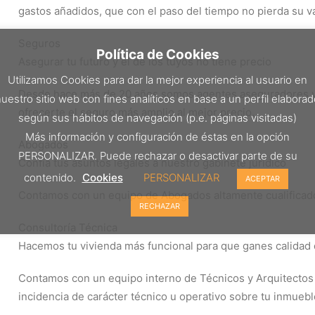
gastos añadidos, que con el paso del tiempo no pierda su va
Seguros
Política de Cookies
Asegurar tu futuro y el de los tuyos no tiene precio
Utilizamos Cookies para dar la mejor experiencia al usuario en
Desde hace más de 20 años somos agentes aseguradores y
uestro sitio web con fines analíticos en base a un perfil elabora
ofrecerte el seguro más amplio al mejor precio.
según sus hábitos de navegación (p.e. páginas visitadas)
Más información y configuración de éstas en la opción
Abogados
PERSONALIZAR. Puede rechazar o desactivar parte de su
Confía tus asuntos legales a nuestro gabinete jurídico
contenido.
Cookies
PERSONALIZAR
ACEPTAR
Contamos con un equipo de Abogados altamente cualificados
RECHAZAR
Consultoría Técnica
Hacemos tu vivienda más funcional para que ganes calidad 
Contamos con un equipo interno de Técnicos y Arquitectos 
incidencia de carácter técnico u operativo sobre tu inmuebl