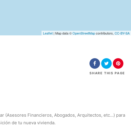
Leaflet
| Map data ©
OpenStreetMap
contributors,
CC-BY-SA
SHARE
THIS PAGE
nar (Asesores Financieros, Abogados, Arquitectos, etc…) para
ición de tu nueva vivienda.