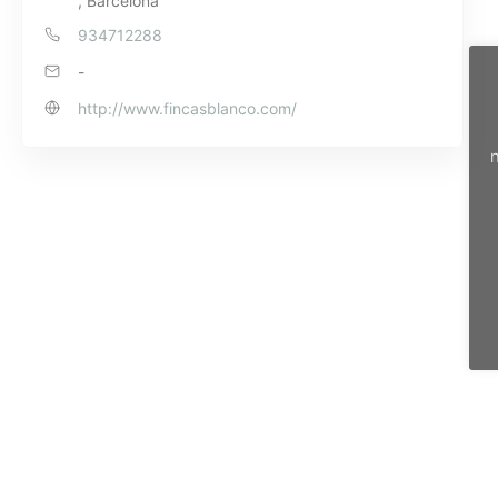
, Barcelona
934712288
-
http://www.fincasblanco.com/
n