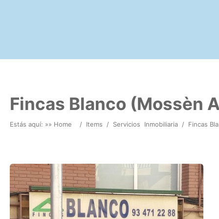
Fincas Blanco (Mossèn A
Estás aquí: »
» Home
/
Items
/
Servicios
Inmobiliaria
/
Fincas Bl