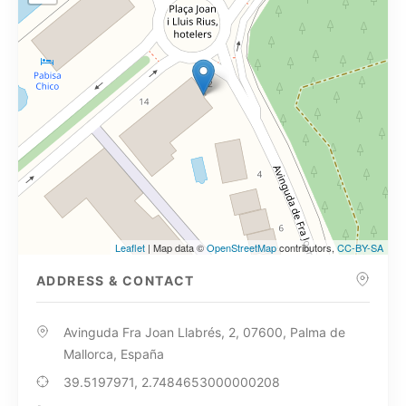
Leaflet
| Map data ©
OpenStreetMap
contributors,
CC-BY-SA
ADDRESS & CONTACT
Avinguda Fra Joan Llabrés, 2, 07600, Palma de
Mallorca, España
39.5197971, 2.7484653000000208