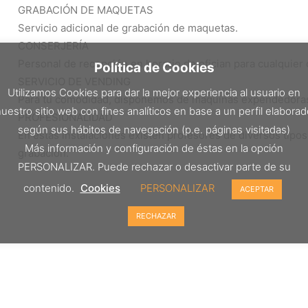
GRABACIÓN DE MAQUETAS
Servicio adicional de grabación de maquetas.
CONSERJERÍA
Personal de recepción en horario de ofician para cualquier 
Política de Cookies
SERVICIO DE VENDING
Utilizamos Cookies para dar la mejor experiencia al usuario en
Para tu comodidad, disponemos de máquinas expendedoras d
uestro sitio web con fines analíticos en base a un perfil elabora
PROFESIONALIDAD
según sus hábitos de navegación (p.e. páginas visitadas)
En estas instalaciones existen profesores de diversos tip
Más información y configuración de éstas en la opción
grabación.
PERSONALIZAR. Puede rechazar o desactivar parte de su
contenido.
Cookies
PERSONALIZAR
ACEPTAR
RECHAZAR