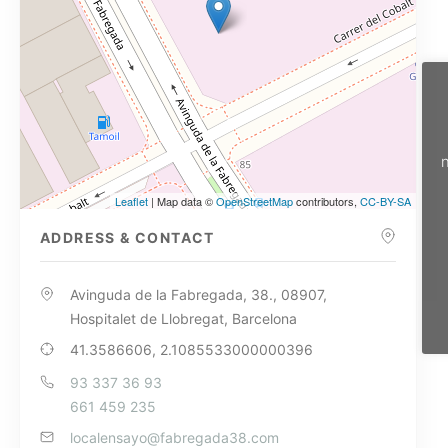
n
Leaflet
| Map data ©
OpenStreetMap
contributors,
CC-BY-SA
ADDRESS & CONTACT
Avinguda de la Fabregada, 38., 08907,
Hospitalet de Llobregat, Barcelona
41.3586606, 2.1085533000000396
93 337 36 93
661 459 235
localensayo@fabregada38.com