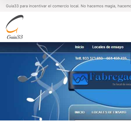
Guia33 para incentivar el comercio local. No hacemos magia, hacem