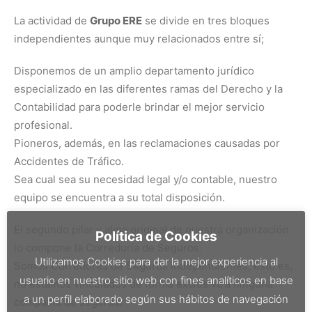
La actividad de
Grupo ERE
se divide en tres bloques
independientes aunque muy relacionados entre sí;
Disponemos de un amplio departamento jurídico
especializado en las diferentes ramas del Derecho y la
Contabilidad para poderle brindar el mejor servicio
profesional.
Pioneros, además, en las reclamaciones causadas por
Accidentes de Tráfico.
Sea cual sea su necesidad legal y/o contable, nuestro
equipo se encuentra a su total disposición.
El segundo pilar y alma original de nuestra organización
Política de Cookies
lo compone la Correduría de Seguros.
Utilizamos Cookies para dar la mejor experiencia al
Somos Corredores de Seguros independientes, esto es,
usuario en nuestro sitio web con fines analíticos en base
no estamos vinculados de forma exclusiva a ninguna
a un perfil elaborado según sus hábitos de navegación
compañía de seguros.