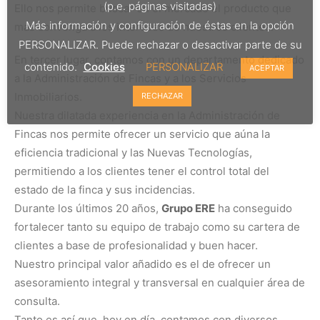
(p.e. páginas visitadas)
Ello nos permite buscar en el mercado el producto que
Más información y configuración de éstas en la opción
más convenga a los intereses de nuestros clientes.
PERSONALIZAR. Puede rechazar o desactivar parte de su
En tercer lugar, contamos con un departamento dedicado
contenido.
Cookies
PERSONALIZAR
ACEPTAR
a la Administración de Fincas y a los Servicios
Inmobiliarios.
RECHAZAR
Nuestra dilatada experiencia en la Administración de
Fincas nos permite ofrecer un servicio que aúna la
eficiencia tradicional y las Nuevas Tecnologías,
permitiendo a los clientes tener el control total del
estado de la finca y sus incidencias.
Durante los últimos 20 años,
Grupo ERE
ha conseguido
fortalecer tanto su equipo de trabajo como su cartera de
clientes a base de profesionalidad y buen hacer.
Nuestro principal valor añadido es el de ofrecer un
asesoramiento integral y transversal en cualquier área de
consulta.
Tanto es así que, hoy en día, contamos con diversos