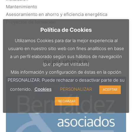
Mantenimiento
Asesoramiento en ahorro y eficiencia energética
Proyectos de formación
Política de Cookies
Utilizamos Cookies para dar la mejor experiencia al
usuario en nuestro sitio web con fines analíticos en base
a un perfil elaborado según sus hábitos de navegación
PUBLICIDAD
(p.e. páginas visitadas)
Más información y configuración de éstas en la opción
PERSONALIZAR. Puede rechazar o desactivar parte de su
contenido.
Cookies
PERSONALIZAR
ACEPTAR
RECHAZAR