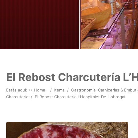
El Rebost Charcutería L’
Estás aquí: »
» Home
/
Items
/
Gastronomía
Carnicerias & Embut
Charcutería
/
El Rebost Charcutería L’Hospitalet De Llobregat