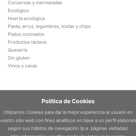
Conservas y mermeladas
Ecológico
Huerta ecológica
Pasta, arroz, legumbres, tostas y chips
Platos cocinados
Productos lácteos
Quesería
Sin gluten
Vinos y cavas
Política de Cookies
Utilizamos Cookies para dar la mejor experiencia al usuario en
uestro sitio web con fines analíticos en base a un perfil elabora
según sus hábitos de navegación (p.e. páginas visitadas)