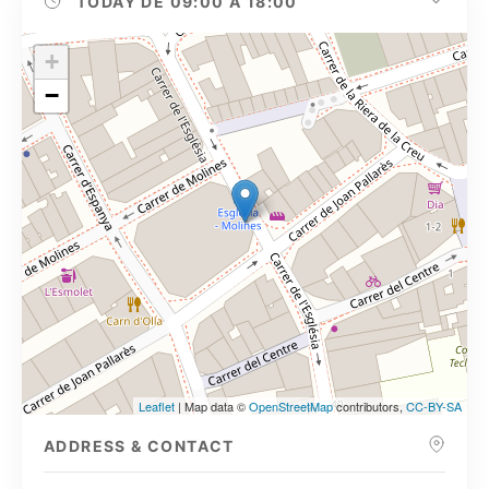
TODAY
DE 09:00 A 18:00
+
−
Leaflet
| Map data ©
OpenStreetMap
contributors,
CC-BY-SA
ADDRESS & CONTACT