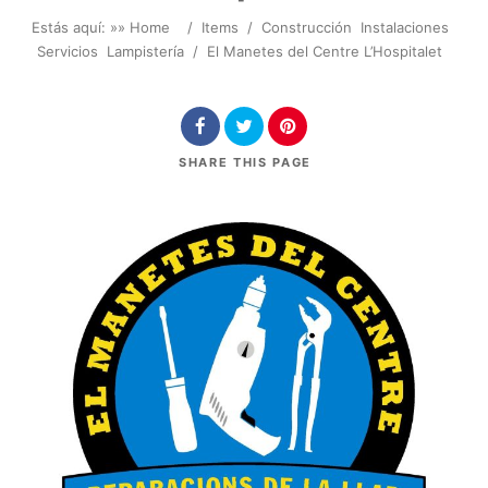
Estás aquí: »
» Home
/
Items
/
Construcción
Instalaciones
Servicios
Lampistería
/
El Manetes del Centre L’Hospitalet
SHARE
THIS PAGE