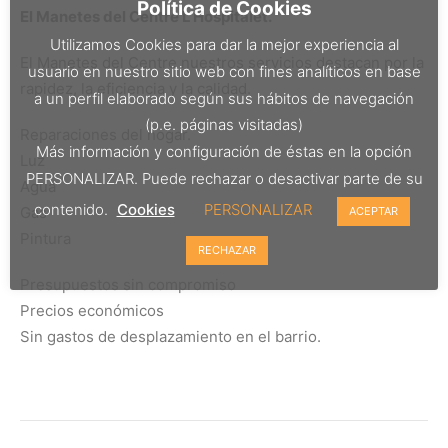
Política de Cookies
El Manetes del Centre L’Hospitalet.
Utilizamos Cookies para dar la mejor experiencia al
El Manetes del Centre nuestros servicios destacan por la
usuario en nuestro sitio web con fines analíticos en base
rapidez, la eficiencia y la calidad.
a un perfil elaborado según sus hábitos de navegación
(p.e. páginas visitadas)
Reparaciones del hogar.
Más información y configuración de éstas en la opción
Luz
PERSONALIZAR. Puede rechazar o desactivar parte de su
Agua
contenido.
Cookies
PERSONALIZAR
Gas
ACEPTAR
Pintura
RECHAZAR
Presupuestos sin compromiso
Precios económicos
Sin gastos de desplazamiento en el barrio.