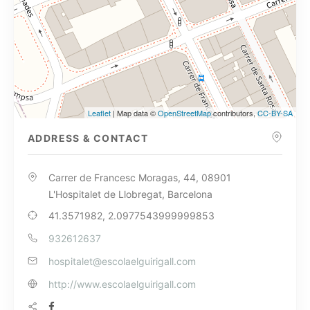
Leaflet
| Map data ©
OpenStreetMap
contributors,
CC-BY-SA
ADDRESS & CONTACT
Carrer de Francesc Moragas, 44, 08901
L'Hospitalet de Llobregat, Barcelona
41.3571982, 2.0977543999999853
932612637
hospitalet@escolaelguirigall.com
http://www.escolaelguirigall.com