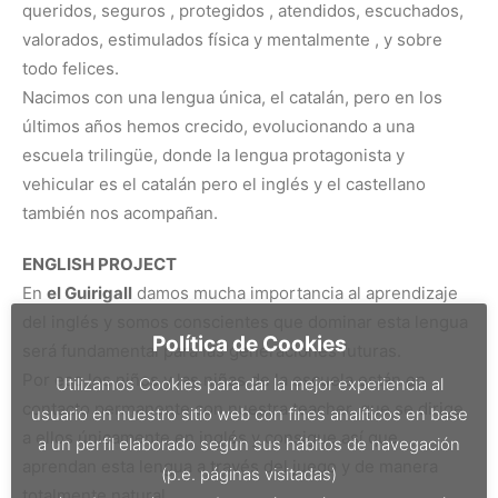
queridos, seguros , protegidos , atendidos, escuchados,
valorados, estimulados física y mentalmente , y sobre
todo felices.
Nacimos con una lengua única, el catalán, pero en los
últimos años hemos crecido, evolucionando a una
escuela trilingüe, donde la lengua protagonista y
vehicular es el catalán pero el inglés y el castellano
también nos acompañan.
ENGLISH PROJECT
En
el Guirigall
damos mucha importancia al aprendizaje
del inglés y somos conscientes que dominar esta lengua
Política de Cookies
será fundamental para las generaciones futuras.
Por eso los niños y las niñas de la escuela están en
Utilizamos Cookies para dar la mejor experiencia al
contacto permanente con nuestra teacher, que se dirige
usuario en nuestro sitio web con fines analíticos en base
a ellos únicamente en inglés y consigue así que
a un perfil elaborado según sus hábitos de navegación
aprendan esta lengua a través del juego y de manera
(p.e. páginas visitadas)
totalmente natural.