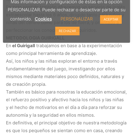
Más información y configuración de éstas en la opción
En este sentido también ofrecemos un servicio de inglés
PERSONALIZAR. Puede rechazar o desactivar parte de su
extraescolar hasta los 6 años, dirigido tanto para niños y
contenido.
Cookies
PERSONALIZAR
ACEPTAR
niñas del centro como para los de fuera, y orientado a
perfeccionar los conocimientos adquiridos.
RECHAZAR
METODOLOGIA GUIRIGALL
En
el Guirigall
trabajamos en base a la experimentación
como principal herramienta de aprendizaje.
Así, los niños y las niñas exploran el entorno a través
fundamentalmente del juego, investigando por ellos
mismos mediante materiales poco definidos, naturales y
de creación propia.
También es básico para nosotras la educación emocional,
el refuerzo positivo y afectivo hacia los niños y las niñas
y el hecho de motivarlos en el día a día para reforzar su
autonomía y la seguridad en ellos mismos.
En definitiva, el principal objetivo de nuestra metodología
es que los pequeños se sientan como en casa, creando