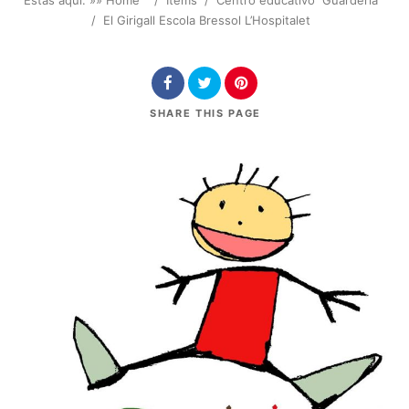
Estás aquí: »
» Home
/
Items
/
Centro educativo
Guardería
/
El Girigall Escola Bressol L’Hospitalet
SHARE
THIS PAGE