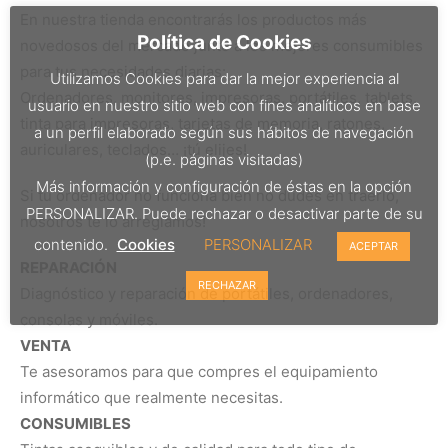
En nuestra tienda encontrarás los productos más
Política de Cookies
novedosos del mercado junto a los mejores consumibles
para tus necesidades diarias:
Utilizamos Cookies para dar la mejor experiencia al
Ordenadores, monitores, impresoras, portátiles, tablets,
usuario en nuestro sitio web con fines analíticos en base
tinta para impresoras, tarjetas de memoria, ratones,
a un perfil elaborado según sus hábitos de navegación
auriculares, teclados… ¡tú elijes!
(p.e. páginas visitadas)
Más información y configuración de éstas en la opción
Si tu ordenador no funciona bien no dudes en traerlo,
PERSONALIZAR. Puede rechazar o desactivar parte de su
nosotros te lo arreglamos!
contenido.
Cookies
PERSONALIZAR
ACEPTAR
REPARACIÓN
RECHAZAR
Diagnóstico y reparación de portátiles, ordenadores,
consolas y móviles.
VENTA
Te asesoramos para que compres el equipamiento
informático que realmente necesitas.
CONSUMIBLES