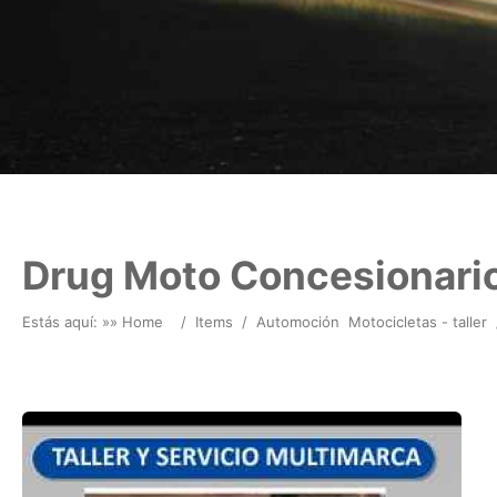
Drug Moto Concesionario 
Estás aquí: »
» Home
/
Items
/
Automoción
Motocicletas - taller