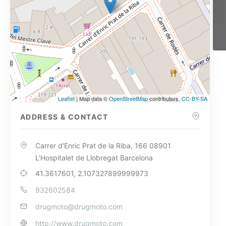
Leaflet
| Map data ©
OpenStreetMap
contributors,
CC-BY-SA
ADDRESS & CONTACT
Carrer d'Enric Prat de la Riba, 166 08901
L'Hospitalet de Llobregat Barcelona
41.3617601, 2.107327899999973
932602584
drugmoto@drugmoto.com
http://www.drugmoto.com