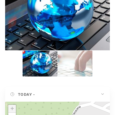
TODAY
-
+