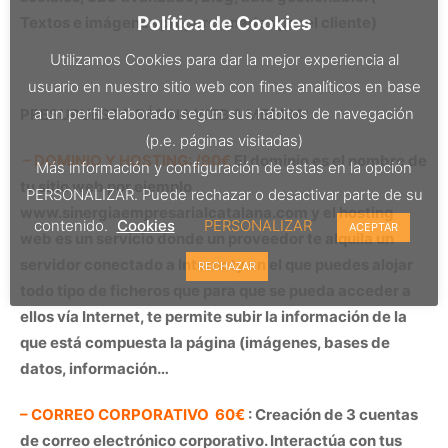
Política de Cookies
Textos e imágenes proporcionadas por el cliente)
Utilizamos Cookies para dar la mejor experiencia al
usuario en nuestro sitio web con fines analíticos en base
a un perfil elaborado según sus hábitos de navegación
PRESUPUESTO PÁGINA WEB A MEDIDA:
(p.e. páginas visitadas)
– DOMINIO Y HOSTING: /90€
El dominio es el nombre de
Más información y configuración de éstas en la opción
tu sitio web por ejemplo
PERSONALIZAR. Puede rechazar o desactivar parte de su
www.sinergiaempresarialcatalana.com
y el hosting
contenido.
Cookies
PERSONALIZAR
ACEPTAR
web es un servicio donde un proveedor te alquila un
servidor conectado a Internety en el que puedes alojar
RECHAZAR
todo tipo de ficheros que para que se pueda acceder a
ellos vía Internet, te permite subir la información de la
que está compuesta la página (imágenes, bases de
datos, información…
– CORREO CORPORATIVO 60€
: Creación de 3 cuentas
de correo electrónico corporativo. Interactúa con tus