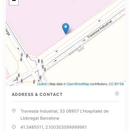
−
Leaflet
| Map data ©
OpenStreetMap
contributors,
CC-BY-SA
ADDRESS & CONTACT
Travessia Industrial, 33 08907 L'Hospitalet de
Llobregat Barcelona
41.3485511, 2.100303599999961