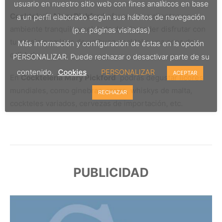
usuario en nuestro sitio web con fines analíticos en base
Cocktelería Mary Pickford
ofrece a sus clientes un
a un perfil elaborado según sus hábitos de navegación
ambiente tranquilo y relajado donde poder disfrutar con
(p.e. páginas visitadas)
tu pareja o amigos de un buen cocktel o una copa de
Más información y configuración de éstas en la opción
calidad.
PERSONALIZAR. Puede rechazar o desactivar parte de su
contenido.
Cookies
PERSONALIZAR
ACEPTAR
En
Cocktelería Mary Pickford
podrás degustar licores
mundiales, como ginebras, rones, whiskys de malta,
RECHAZAR
cockteles variados, cervezas de importación, etc.
PUBLICIDAD