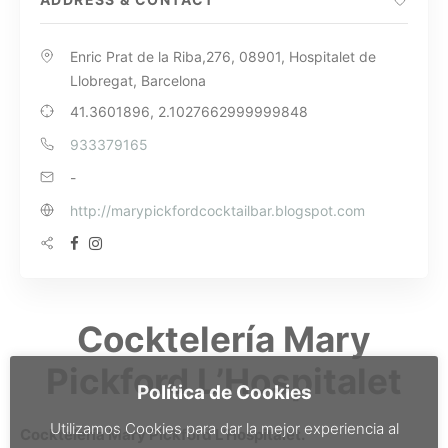
Enric Prat de la Riba,276, 08901, Hospitalet de
Llobregat, Barcelona
41.3601896, 2.1027662999999848
933379165
-
http://marypickfordcocktailbar.blogspot.com
Cocktelería Mary
Pickford L’Hospitalet
Política de Cookies
Utilizamos Cookies para dar la mejor experiencia al
Cocktelería Mary Pickford L’Hospitalet.