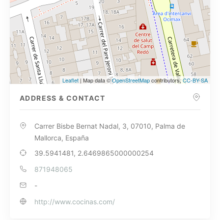
Leaflet
| Map data ©
OpenStreetMap
contributors,
CC-BY-SA
ADDRESS & CONTACT
Carrer Bisbe Bernat Nadal, 3, 07010, Palma de
Mallorca, España
39.5941481, 2.6469865000000254
871948065
-
http://www.cocinas.com/