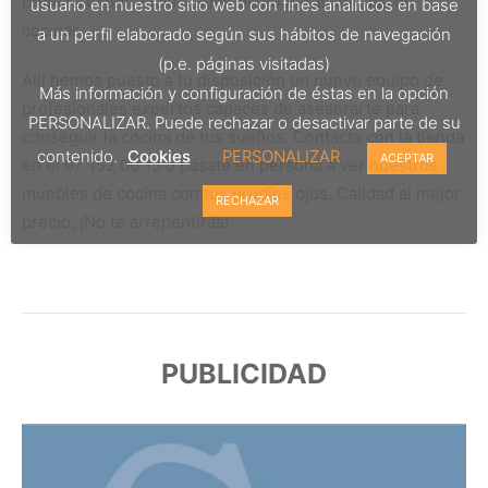
primera experiencia insular de nuestras tiendas de
usuario en nuestro sitio web con fines analíticos en base
cocinas.
a un perfil elaborado según sus hábitos de navegación
(p.e. páginas visitadas)
Allí hemos puesto a tu disposición un nuevo equipo de
Más información y configuración de éstas en la opción
profesionales expertos capaces de asesorarte para
PERSONALIZAR. Puede rechazar o desactivar parte de su
conseguir la cocina de tus sueños. Contacta con la tienda
contenido.
Cookies
PERSONALIZAR
ACEPTAR
en el 97 152 00 15 o pásate en persona a ver nuestros
muebles de cocina con tus propios ojos. Calidad al mejor
RECHAZAR
precio, ¡No te arrepentirás!
PUBLICIDAD