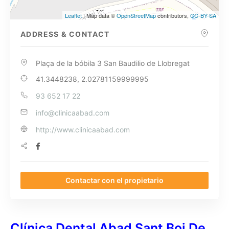
Leaflet
| Map data ©
OpenStreetMap
contributors,
CC-BY-SA
ADDRESS & CONTACT
Plaça de la bóbila 3 San Baudilio de Llobregat
41.3448238, 2.02781159999995
93 652 17 22
info@clinicaabad.com
http://www.clinicaabad.com
Contactar con el propietario
Clínica Dental Abad Sant Boi De