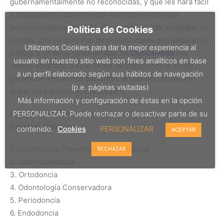
gubernamentalmente no reconocidas, y que les hará fácil
a los pacientes de entender los tratamientos que
podemos realizar. Hoy en día, se tiende más a trabajar en
Política de Cookies
equipo, con un conjunto de profesionales que dedican su
Utilizamos Cookies para dar la mejor experiencia al
trabajo a un tema determinado. En
Clínica Abad
nos
usuario en nuestro sitio web con fines analíticos en base
hemos adaptado a esta forma de trabajo con el fin de
a un perfil elaborado según sus hábitos de navegación
garantizar a nuestros pacientes la máxima calidad en
(p.e. páginas visitadas)
todos los tratamientos realizados.
Más información y configuración de éstas en la opción
Así, fundamentalmente podemos dividir las
PERSONALIZAR. Puede rechazar o desactivar parte de su
especialidades en:
contenido.
Cookies
PERSONALIZAR
ACEPTAR
1. Odontología Preventiva y Comunitaria
RECHAZAR
2. Odontopediatría
3. Ortodoncia
4. Odontología Conservadora
5. Periodoncia
6. Endodoncia