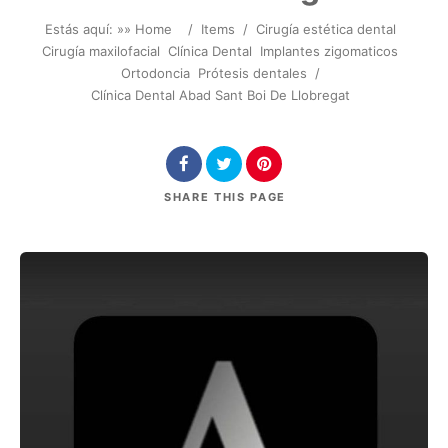
Estás aquí: »
» Home
/
Items
/
Cirugía estética dental
Cirugía maxilofacial
Clínica Dental
Implantes zigomaticos
Ortodoncia
Prótesis dentales
/
Clínica Dental Abad Sant Boi De Llobregat
SHARE
THIS PAGE