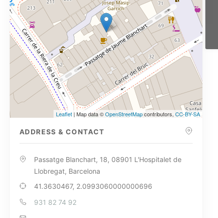
Leaflet
| Map data ©
OpenStreetMap
contributors,
CC-BY-SA
ADDRESS & CONTACT
Passatge Blanchart, 18, 08901 L'Hospitalet de
Llobregat, Barcelona
41.3630467, 2.0993060000000696
931 82 74 92