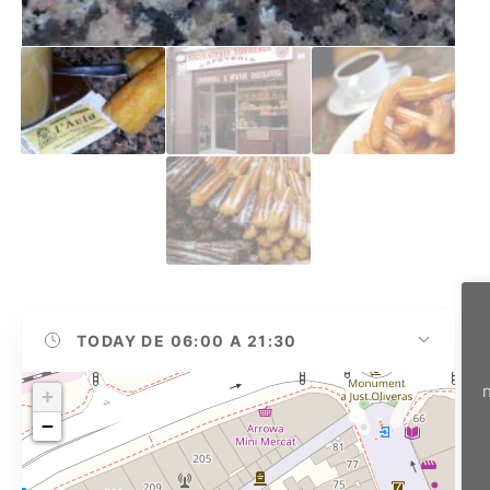
TODAY
DE 06:00 A 21:30
n
+
−