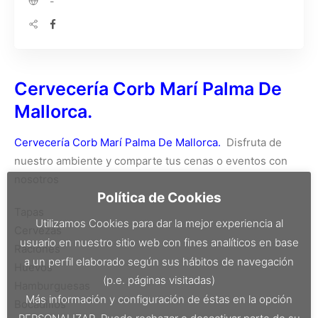
-
Cervecería Corb Marí Palma De
Mallorca.
Cervecería Corb Marí Palma De Mallorca.
Disfruta de
nuestro ambiente y comparte tus cenas o eventos con
nosotros
Política de Cookies
Tapas
Utilizamos Cookies para dar la mejor experiencia al
Cervezas
usuario en nuestro sitio web con fines analíticos en base
Raciones
a un perfil elaborado según sus hábitos de navegación
Huevos
(p.e. páginas visitadas)
Hamburguesas
Más información y configuración de éstas en la opción
Bocadillos