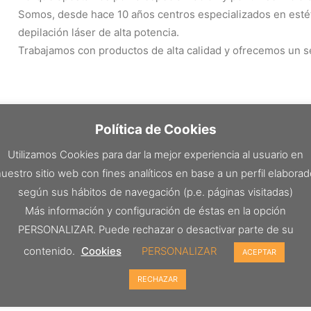
Somos, desde hace 10 años centros especializados en estéti
depilación láser de alta potencia.
Trabajamos con productos de alta calidad y ofrecemos un ser
Política de Cookies
Utilizamos Cookies para dar la mejor experiencia al usuario en
uestro sitio web con fines analíticos en base a un perfil elabora
según sus hábitos de navegación (p.e. páginas visitadas)
Más información y configuración de éstas en la opción
PERSONALIZAR. Puede rechazar o desactivar parte de su
contenido.
Cookies
PERSONALIZAR
ACEPTAR
RECHAZAR