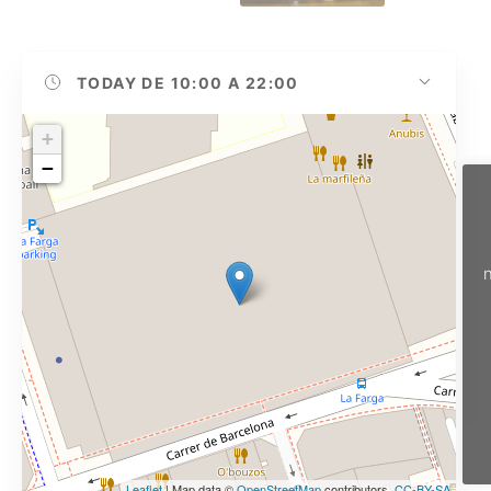
TODAY
DE 10:00 A 22:00
+
−
n
Leaflet
| Map data ©
OpenStreetMap
contributors,
CC-BY-SA