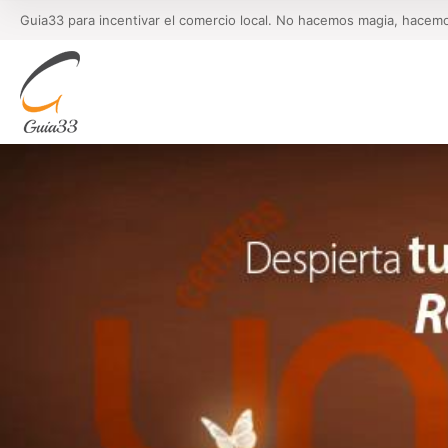
Guia33 para incentivar el comercio local. No hacemos magia, hacem