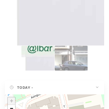
TODAY
-
+
−