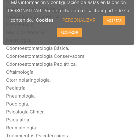
Dermatología.
Más información y configuración de éstas en la opción
Endocrinología y Nutrición.
PERSONALIZAR. Puede rechazar o desactivar parte de su
Ginecología y Obstetricia.
contenido.
Cookies
PERSONALIZAR
ACEPTAR
Hematología.
Medicina General.
RECHAZAR
Neurología.
Odontoestomatología Básica.
Odontoestomatología Conservadora.
Odontoestomatología Pediátrica.
Oftalmología.
Otorrinolaringología.
Pediatría.
Pneumología.
Podología.
Psicología Clínica.
Psiquiatría.
Reumatología.
Tratamientos Psicoterápicos.