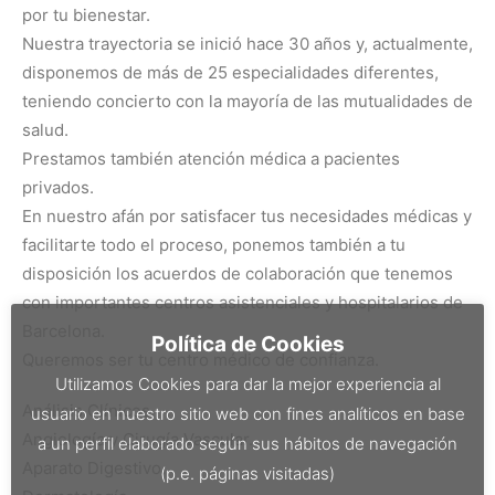
por tu bienestar.
Nuestra trayectoria se inició hace 30 años y, actualmente,
disponemos de más de 25 especialidades diferentes,
teniendo concierto con la mayoría de las mutualidades de
salud.
Prestamos también atención médica a pacientes
privados.
En nuestro afán por satisfacer tus necesidades médicas y
facilitarte todo el proceso, ponemos también a tu
disposición los acuerdos de colaboración que tenemos
con importantes centros asistenciales y hospitalarios de
Barcelona.
Política de Cookies
Queremos ser tu centro médico de confianza.
Utilizamos Cookies para dar la mejor experiencia al
Análisis Clínicos.
usuario en nuestro sitio web con fines analíticos en base
Angiología y Cirugía Vascular.
a un perfil elaborado según sus hábitos de navegación
Aparato Digestivo.
(p.e. páginas visitadas)