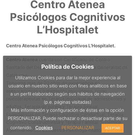
Centro Atenea
Psicólogos Cognitivos
L’Hospitalet
Centro Atenea Psicólogos Cognitivos L’Hospitalet.
Centro Atenea
cuenta con Certificado de Centro
Política de Cookies
Sanitario del Departamento de Salud de la Generalitat de
Catalunya.
Utilizamos Cookies para dar la mejor experiencia al
Tenemos más de 20 años de experiencia en
usuario en nuestro sitio web con fines analíticos en base
asesoramiento y tratamiento psicológico, como
a un perfil elaborado según sus hábitos de navegación
psicoterapeutas en Terapia individual de adolescentes y
(p.e. páginas visitadas)
adultos, Terapia de pareja y Terapia Sexual.
Más información y configuración de éstas en la opción
Especialistas en Terapia Cognitivo Conductual, Terapia
PERSONALIZAR. Puede rechazar o desactivar parte de su
Cognitivo Constructivista y Terapia Familiar Sistémica.
contenido.
Cookies
PERSONALIZAR
ACEPTAR
Agustina Merino es nuestra Psicóloga infantil y escolar.