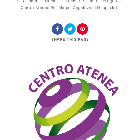
Estás aquí: »
» Home
/
Items
/
Salud
Psicólogos
/
Centro Atenea Psicólogos Cognitivos L’Hospitalet
SHARE
THIS PAGE