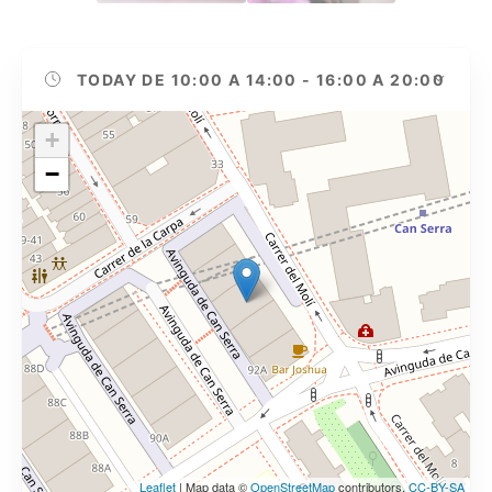
TODAY
DE 10:00 A 14:00 - 16:00 A 20:00
+
−
Leaflet
| Map data ©
OpenStreetMap
contributors,
CC-BY-SA