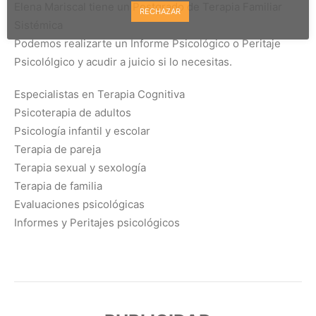
Elena Mariscal tiene un Postgrado de Terapia Familiar
RECHAZAR
Sistémica
Podemos realizarte un Informe Psicológico o Peritaje
Psicolólgico y acudir a juicio si lo necesitas.
Especialistas en Terapia Cognitiva
Psicoterapia de adultos
Psicología infantil y escolar
Terapia de pareja
Terapia sexual y sexología
Terapia de familia
Evaluaciones psicológicas
Informes y Peritajes psicológicos