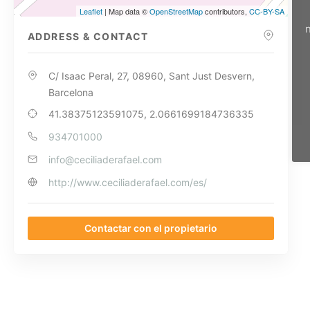
Leaflet
| Map data ©
OpenStreetMap
contributors,
CC-BY-SA
n
ADDRESS & CONTACT
C/ Isaac Peral, 27, 08960, Sant Just Desvern,
Barcelona
41.38375123591075, 2.0661699184736335
934701000
info@ceciliaderafael.com
http://www.ceciliaderafael.com/es/
Contactar con el propietario