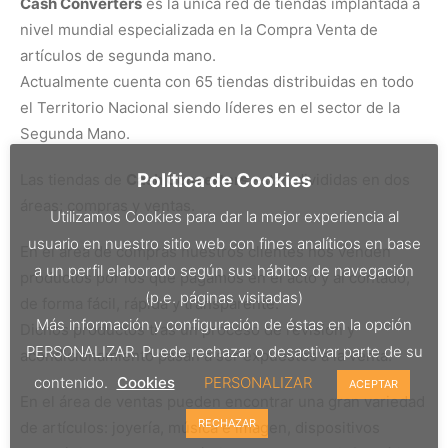
Cash Converters
es la única red de tiendas implantada a
nivel mundial especializada en la Compra Venta de
artículos de segunda mano.
Actualmente cuenta con 65 tiendas distribuidas en todo
el Territorio Nacional siendo líderes en el sector de la
Segunda Mano.
Política de Cookies
Las tiendas de
Cash Converters
están divididas en dos
áreas; compras y ventas.
Utilizamos Cookies para dar la mejor experiencia al
usuario en nuestro sitio web con fines analíticos en base
En el área de compras nuestros clientes nos venden
a un perfil elaborado según sus hábitos de navegación
productos por los que pagamos en el acto y al contado,
(p.e. páginas visitadas)
de forma fácil, rápida y transparente.
Más información y configuración de éstas en la opción
Dichos productos tras un proceso de revisión y
PERSONALIZAR. Puede rechazar o desactivar parte de su
acondicionamiento pasan a ser expuestos a la venta.
contenido.
Cookies
PERSONALIZAR
ACEPTAR
En el área de ventas pueden encontrar una gran variedad
RECHAZAR
de artículos: joyería, música e imagen, dispositivos