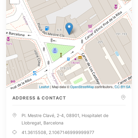
Leaflet
| Map data ©
OpenStreetMap
contributors,
CC-BY-SA
ADDRESS & CONTACT
Pl. Mestre Clavé, 2-4, 08901, Hospitalet de
Llobregat, Barcelona
41.3615508, 2.1067146999999977