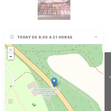
TODAY
DE 8:30 A 21 HORAS
+
−
n