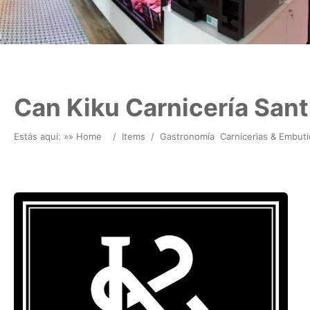
Can Kiku Carnicería Sant
Estás aquí: »
» Home
/
Items
/
Gastronomía
Carnicerias & Embut