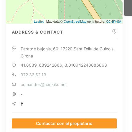
Leaflet
| Map data ©
OpenStreetMap
contributors,
CC-BY-SA
ADDRESS & CONTACT
Paratge bujonis, 60, 17220 Sant Feliu de Guíxols,
Girona
41.80391689242866, 3.010942248886863
972 32 52 13
comandes@cankiku.net
-
Contactar con el propietario